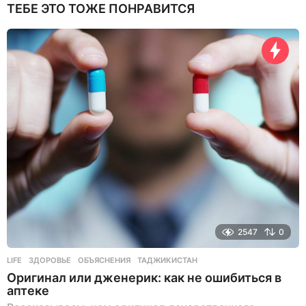
ТЕБЕ ЭТО ТОЖЕ ПОНРАВИТСЯ
2547
0
LIFE
ЗДОРОВЬЕ
,
ОБЪЯСНЕНИЯ
,
ТАДЖИКИСТАН
Оригинал или дженерик: как не ошибиться в
аптеке