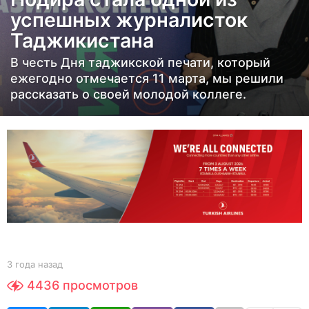
а
успешных журналисток
н
Таджикистана
а
з
В честь Дня таджикской печати, который
а
ежегодно отмечается 11 марта, мы решили
д
рассказать о своей молодой коллеге.
3
г
о
д
а
н
а
з
а
b
3 года назад
3
y
г
д
4436
просмотров
e
о
d
д