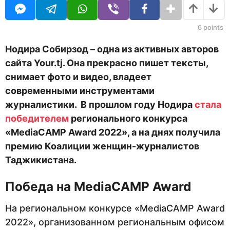
i
а
t
н
o
а
6
points
r
з
а
Нодира Собирзод – одна из активных авторов
д
сайта Your.tj. Она прекрасно пишет тексты,
снимает фото и видео, владеет
современными инструментами
журналистики. В прошлом году Нодира
стала
победителем
регионального конкурса
«MediaCAMP Award 2022», а на днях получила
премию Коалиции женщин-журналистов
Таджикистана.
Победа на MediaCAMP Award
На региональном конкурсе «MediaCAMP Award
2022», организованном региональным офисом