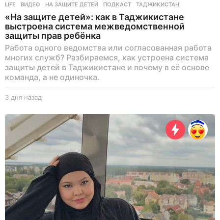
LIFE
ВИДЕО
,
НА ЗАЩИТЕ ДЕТЕЙ
,
ПОДКАСТ
,
ТАДЖИКИСТАН
«На защите детей»: как в Таджикистане
выстроена система межведомственной
защиты прав ребёнка
Работа одного ведомства или согласованная работа
многих служб? Разбираемся, как устроена система
защиты детей в Таджикистане и почему в её основе
команда, а не одиночка.
3 дня назад
3
д
н
я
н
а
з
а
д