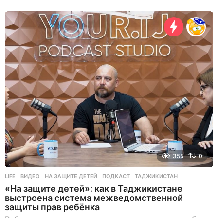
д
н
я
н
а
з
а
д
355
0
LIFE
ВИДЕО
,
НА ЗАЩИТЕ ДЕТЕЙ
,
ПОДКАСТ
,
ТАДЖИКИСТАН
«На защите детей»: как в Таджикистане
выстроена система межведомственной
защиты прав ребёнка