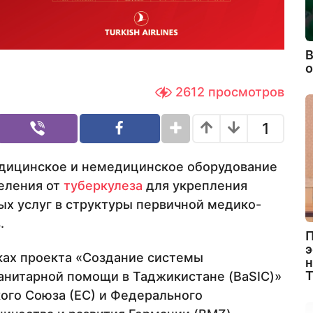
В
2612
просмотров
1
ицинское и немедицинское оборудование
еления от
туберкулеза
для укрепления
х услуг в структуры первичной медико-
.
П
э
ках проекта «Создание системы
н
анитарной помощи в Таджикистане (BaSIC)»
ого Союза (ЕС) и Федерального