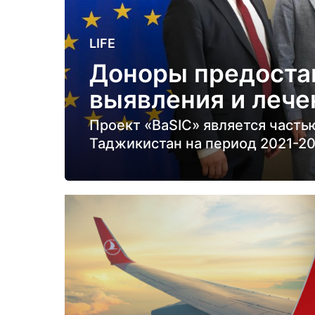
3
LIFE
г
Доноры предоста
о
выявления и лече
д
а
Проект «BaSIC» является часть
н
Таджикистан на период 2021-20
а
з
а
д
3
г
о
д
а