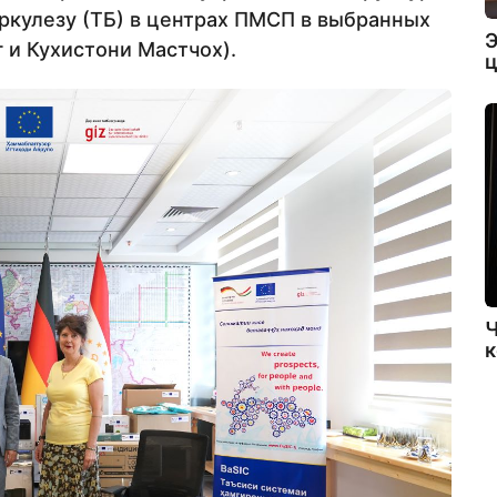
ркулезу (ТБ) в центрах ПМСП в выбранных
Э
г и Кухистони Мастчох).
ц
Ч
к