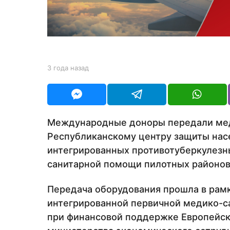
н
а
з
а
д
b
3 года назад
3
y
г
Y
о
O
д
U
а
R
н
Международные доноры передали мед
а
Республиканскому центру защиты нас
з
а
интегрированных противотуберкулезны
д
санитарной помощи пилотных районов
Передача оборудования прошла в рам
интегрированной первичной медико-с
при финансовой поддержке Европейск