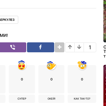
БЕРКУЛЕЗ
МИ!
1
О
Т
т
0
0
0
СУПЕР
ОКЕЙ!
КАК ТАК-ТО?