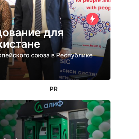
дование для
кистане
опейского союза в Республике
PR