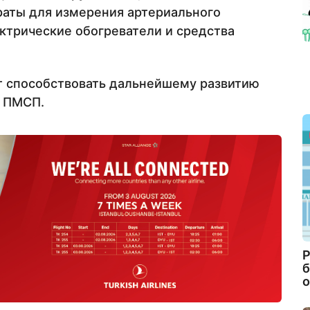
раты для измерения артериального
ектрические обогреватели и средства
т способствовать дальнейшему развитию
и ПМСП.
Р
б
о