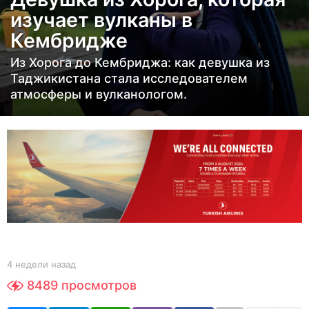
д
изучает вулканы в
е
Кембридже
л
и
Из Хорога до Кембриджа: как девушка из
н
Таджикистана стала исследователем
атмосферы и вулканологом.
а
з
а
д
1
м
е
с
я
ц
b
4 недели назад
1
y
м
н
8489
просмотров
Y
е
а
O
с