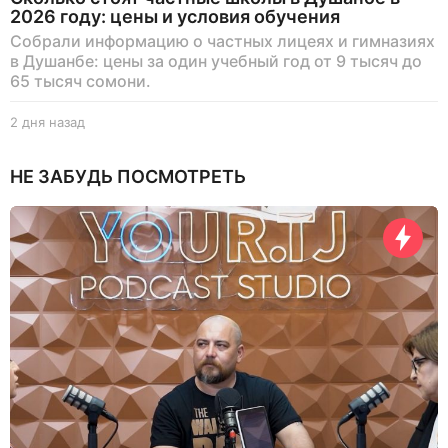
2026 году: цены и условия обучения
Собрали информацию о частных лицеях и гимназиях
в Душанбе: цены за один учебный год от 9 тысяч до
65 тысяч сомони.
2 дня назад
2
д
н
НЕ ЗАБУДЬ ПОСМОТРЕТЬ
я
н
а
з
а
д