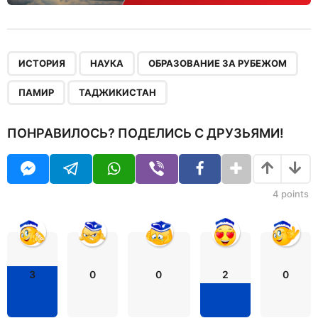
,
,
,
,
ИСТОРИЯ
НАУКА
ОБРАЗОВАНИЕ ЗА РУБЕЖОМ
ПАМИР
ТАДЖИКИСТАН
ПОНРАВИЛОСЬ? ПОДЕЛИСЬ С ДРУЗЬЯМИ!
4
points
3
0
0
2
0