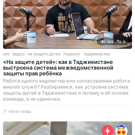
169
0
LIFE
ВИДЕО
,
НА ЗАЩИТЕ ДЕТЕЙ
,
ПОДКАСТ
,
ТАДЖИКИСТАН
«На защите детей»: как в Таджикистане
выстроена система межведомственной
защиты прав ребёнка
Работа одного ведомства или согласованная работа
многих служб? Разбираемся, как устроена система
защиты детей в Таджикистане и почему в её основе
команда, а не одиночка.
17 часов назад
1
7
ч
а
с