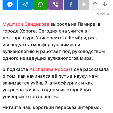
U
я
з
R
ц
а
н
4
points
д
а
з
Муштари Саидикова
выросла на Памире, в
а
городе Хороге. Сегодня она учится в
д
докторантуре Университета Кембриджа,
исследует атмосферную химию и
вулканологию и работает под руководством
одного из ведущих вулканологов мира.
В подкасте
Akchasana Podcast
она рассказала
о том, как начинался её путь в науку, чем
занимается учёный-атмосферник и как
устроена жизнь в одном из старейших
университетов планеты.
Читайте наш короткий пересказ интервью.