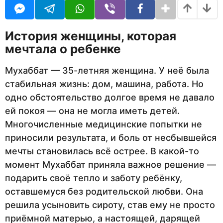
U
с
с
R
я
я
ц
ц
История женщины, которая
е
в
мечтала о ребенке
е
н
в
а
Мухаббат — 35-летняя женщина. У неё была
з
н
а
стабильная жизнь: дом, машина, работа. Но
а
д
одно обстоятельство долгое время не давало
з
ей покоя — она не могла иметь детей.
а
Многочисленные медицинские попытки не
д
приносили результата, и боль от несбывшейся
мечты становилась всё острее. В какой-то
момент Мухаббат приняла важное решение —
подарить своё тепло и заботу ребёнку,
оставшемуся без родительской любви. Она
решила усыновить сироту, став ему не просто
приёмной матерью, а настоящей, дарящей