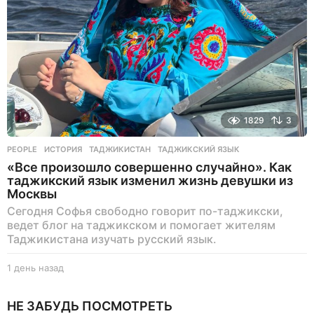
а
д
1829
3
PEOPLE
ИСТОРИЯ
,
ТАДЖИКИСТАН
,
ТАДЖИКСКИЙ ЯЗЫК
«Все произошло совершенно случайно». Как
таджикский язык изменил жизнь девушки из
Москвы
Сегодня Софья свободно говорит по-таджикски,
ведет блог на таджикском и помогает жителям
Таджикистана изучать русский язык.
1 день назад
1
д
е
НЕ ЗАБУДЬ ПОСМОТРЕТЬ
н