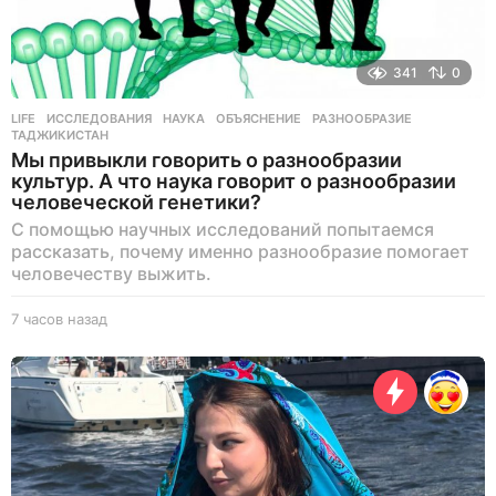
341
0
LIFE
ИССЛЕДОВАНИЯ
,
НАУКА
,
ОБЪЯСНЕНИЕ
,
РАЗНООБРАЗИЕ
,
ТАДЖИКИСТАН
Мы привыкли говорить о разнообразии
культур. А что наука говорит о разнообразии
человеческой генетики?
С помощью научных исследований попытаемся
рассказать, почему именно разнообразие помогает
человечеству выжить.
7 часов назад
6
ч
а
с
о
в
н
а
з