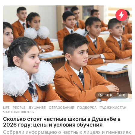
ь
н
а
з
а
д
1010
0
LIFE
,
PEOPLE
ДУШАНБЕ
,
ОБРАЗОВАНИЕ
,
ПОДБОРКА
,
ТАДЖИКИСТАН
,
ЧАСТНЫЕ ШКОЛЫ
Сколько стоят частные школы в Душанбе в
2026 году: цены и условия обучения
Собрали информацию о частных лицеях и гимназиях