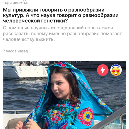
ТАДЖИКИСТАН
Мы привыкли говорить о разнообразии
культур. А что наука говорит о разнообразии
человеческой генетики?
С помощью научных исследований попытаемся
рассказать, почему именно разнообразие помогает
человечеству выжить.
7 часов назад
6
ч
а
с
о
в
н
а
з
а
д