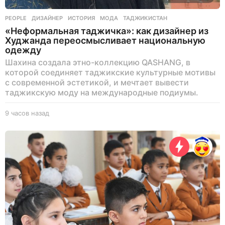
PEOPLE
ДИЗАЙНЕР
,
ИСТОРИЯ
,
МОДА
,
ТАДЖИКИСТАН
«Неформальная таджичка»: как дизайнер из
Худжанда переосмысливает национальную
одежду
Шахина создала этно-коллекцию QASHANG, в
которой соединяет таджикские культурные мотивы
с современной эстетикой, и мечтает вывести
таджикскую моду на международные подиумы.
9 часов назад
9
ч
а
с
о
в
н
а
з
а
д