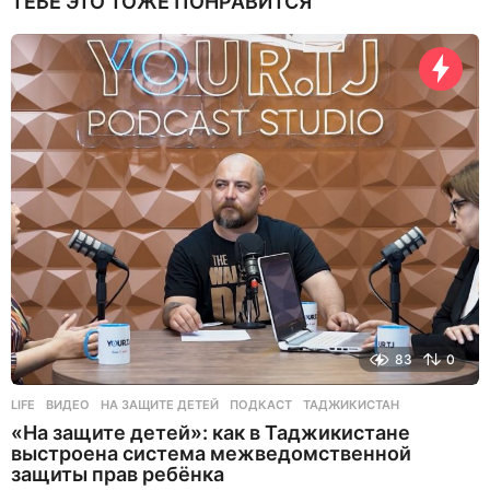
ТЕБЕ ЭТО ТОЖЕ ПОНРАВИТСЯ
83
0
LIFE
ВИДЕО
,
НА ЗАЩИТЕ ДЕТЕЙ
,
ПОДКАСТ
,
ТАДЖИКИСТАН
«На защите детей»: как в Таджикистане
выстроена система межведомственной
защиты прав ребёнка