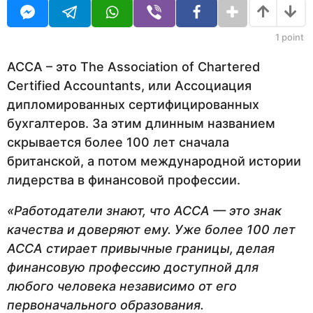
U
а
д
R
н
а
1
point
з
а
АССА – это The Association of Chartered
д
Certified Accountants, или Ассоциация
дипломированных сертифицированных
бухгалтеров. За этим длинным названием
скрывается более 100 лет сначала
британской, а потом международной истории
лидерства в финансовой профессии.
«Работодатели знают, что АССА — это знак
качества и доверяют ему. Уже более 100 лет
АССА стирает привычные границы, делая
финансовую профессию доступной для
любого человека независимо от его
первоначального образования.