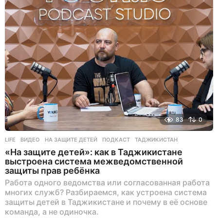
а
д
83
0
LIFE
ВИДЕО
,
НА ЗАЩИТЕ ДЕТЕЙ
,
ПОДКАСТ
,
ТАДЖИКИСТАН
«На защите детей»: как в Таджикистане
выстроена система межведомственной
защиты прав ребёнка
Работа одного ведомства или согласованная работа
многих служб? Разбираемся, как устроена система
защиты детей в Таджикистане и почему в её основе
команда, а не одиночка.