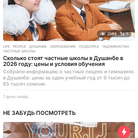
2086
1
LIFE
,
PEOPLE
ДУШАНБЕ
,
ОБРАЗОВАНИЕ
,
ПОДБОРКА
,
ТАДЖИКИСТАН
,
ЧАСТНЫЕ ШКОЛЫ
Сколько стоят частные школы в Душанбе в
2026 году: цены и условия обучения
Собрали информацию о частных лицеях и гимназиях
в Душанбе: цены за один учебный год от 9 тысяч до
65 тысяч сомони.
1 день назад
1
д
е
НЕ ЗАБУДЬ ПОСМОТРЕТЬ
н
ь
н
а
з