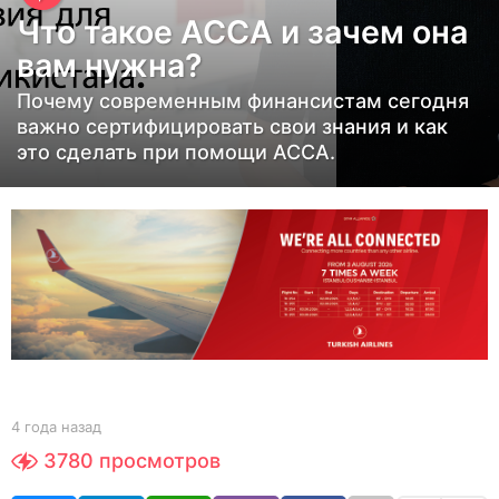
о
Что такое АССА и зачем она
д
вам нужна?
а
н
Почему современным финансистам сегодня
важно сертифицировать свои знания и как
а
это сделать при помощи АССА.
з
а
д
4
г
о
д
а
н
а
b
4 года назад
4
y
г
з
3780
просмотров
Y
о
а
O
д