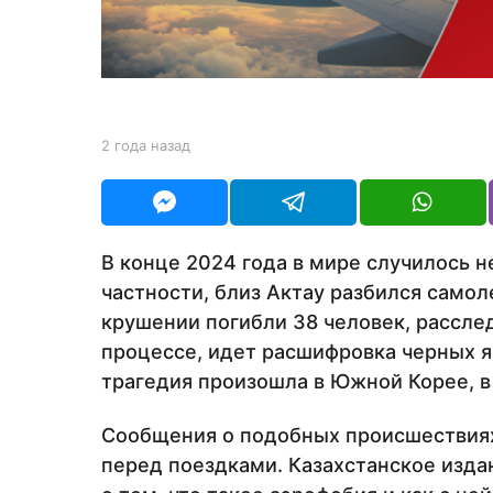
д
а
н
а
з
b
2 года назад
2
y
г
а
Y
о
д
O
д
U
а
R
н
В конце 2024 года в мире случилось н
а
частности, близ Актау разбился само
з
а
крушении погибли 38 человек, рассле
д
процессе, идет расшифровка черных я
трагедия произошла в Южной Корее, в 
Сообщения о подобных происшествиях
перед поездками. Казахстанское изд