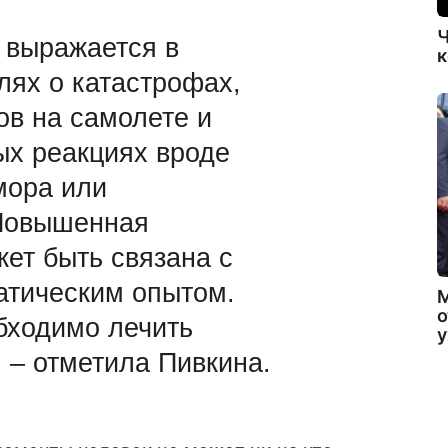
Ч
 выражается в
к
лях о катастрофах,
ов на самолете и
ых реакциях вроде
мора или
Повышенная
ет быть связана с
тическим опытом.
о
ходимо лечить
 – отметила Пивкина.