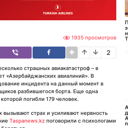
П
э
н
1935
просмотров
2
есколько страшных авиакатастроф – в
лет «Азербайджанских авиалиний». В
дование инцидента на данный момент в
щиков разбившегося борта. Еще одна
которой погибли 179 человек.
A
 вызывают страх и усиливают нервность
А
ание
Taspanews.kz
поговорили с психологами