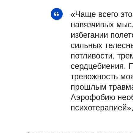
«Чаще всего это
навязчивых мыс
избегании полет
сильных телесн
потливости, тре
сердцебиения. 
тревожность мож
прошлым травма
Аэрофобию необ
психотерапией»,