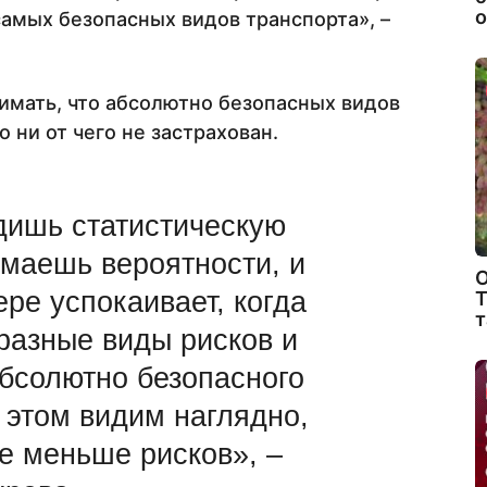
о
самых безопасных видов транспорта», –
имать, что абсолютно безопасных видов
о ни от чего не застрахован.
дишь статистическую
имаешь вероятности, и
О
ере успокаивает, когда
Т
т
разные виды рисков и
абсолютно безопасного
и этом видим наглядно,
де меньше рисков», –