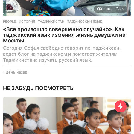
1863
3
PEOPLE
ИСТОРИЯ
,
ТАДЖИКИСТАН
,
ТАДЖИКСКИЙ ЯЗЫК
«Все произошло совершенно случайно». Как
таджикский язык изменил жизнь девушки из
Москвы
Сегодня Софья свободно говорит по-таджикски,
ведет блог на таджикском и помогает жителям
Таджикистана изучать русский язык.
1 день назад
1
д
е
НЕ ЗАБУДЬ ПОСМОТРЕТЬ
н
ь
н
а
з
а
д