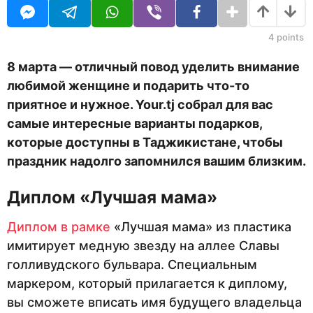
i
а
t
н
o
а
4
points
r
з
а
8 марта — отличный повод уделить внимание
д
любимой женщине и подарить что-то
приятное и нужное. Your.tj собрал для вас
самые интересные варианты подарков,
которые доступны в Таджикистане, чтобы
праздник надолго запомнился вашим близким.
Диплом «Лучшая мама»
Диплом в рамке
«Лучшая мама» из пластика
имитирует медную звезду на аллее Славы
голливудского бульвара. Специальным
маркером, который прилагается к диплому,
вы сможете вписать имя будущего владельца