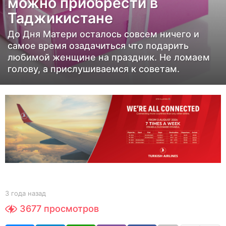
можно приобрести в
н
Таджикистане
а
з
До Дня Матери осталось совсем ничего и
а
самое время озадачиться что подарить
д
любимой женщине на праздник. Не ломаем
голову, а прислушиваемся к советам.
3
г
о
д
а
н
а
з
а
д
b
3 года назад
3
y
г
3677
просмотров
e
о
d
д