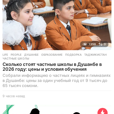
1359
0
LIFE
,
PEOPLE
ДУШАНБЕ
,
ОБРАЗОВАНИЕ
,
ПОДБОРКА
,
ТАДЖИКИСТАН
,
ЧАСТНЫЕ ШКОЛЫ
Сколько стоят частные школы в Душанбе в
2026 году: цены и условия обучения
Собрали информацию о частных лицеях и гимназиях
в Душанбе: цены за один учебный год от 9 тысяч до
65 тысяч сомони.
9 часов назад
9
ч
а
с