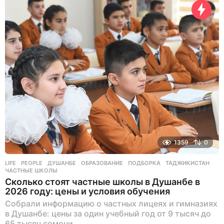
1359
0
LIFE
,
PEOPLE
ДУШАНБЕ
,
ОБРАЗОВАНИЕ
,
ПОДБОРКА
,
ТАДЖИКИСТАН
,
ЧАСТНЫЕ ШКОЛЫ
Сколько стоят частные школы в Душанбе в
2026 году: цены и условия обучения
Собрали информацию о частных лицеях и гимназиях
в Душанбе: цены за один учебный год от 9 тысяч до
65 тысяч сомони.