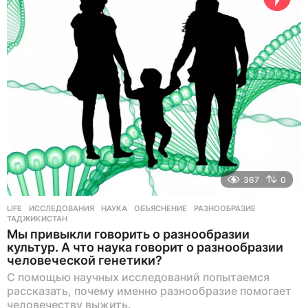
о
в
н
а
з
а
д
367
0
LIFE
ИССЛЕДОВАНИЯ
,
НАУКА
,
ОБЪЯСНЕНИЕ
,
РАЗНООБРАЗИЕ
,
ТАДЖИКИСТАН
Мы привыкли говорить о разнообразии
культур. А что наука говорит о разнообразии
человеческой генетики?
С помощью научных исследований попытаемся
рассказать, почему именно разнообразие помогает
человечеству выжить.