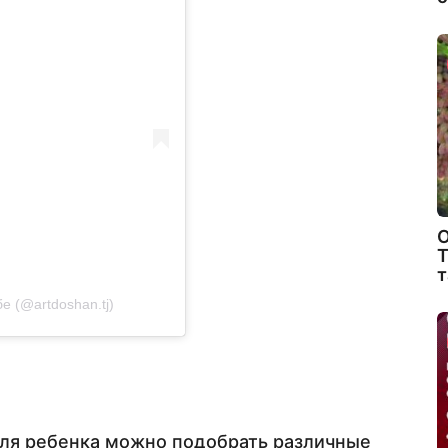
О
Т
т
е (@artdoshan.tj)
ля ребенка можно подобрать различные