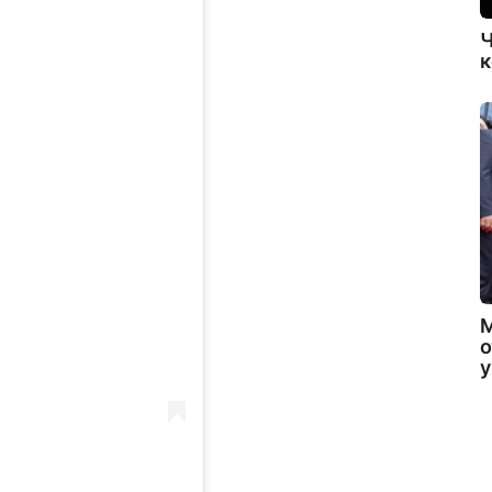
Ч
к
о