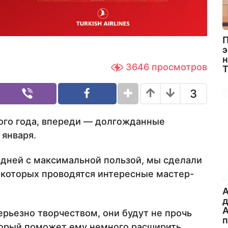
П
э
н
3646
просмотров
3
ого года, впереди — долгожданные
 января.
 дней с максимальной пользой, мы сделали
в которых проводятся интересные мастер-
A
А
ерьезно творчеством, они будут не прочь
торый поможет ему немного расширить