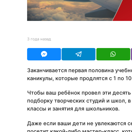
а
н
а
з
а
b
3 года назад
3
д
y
г
Y
о
O
д
U
а
R
н
Заканчивается первая половина учебн
а
каникулы, которые продлятся с 1 по 10
з
а
д
Чтобы ваш ребёнок провел эти десять
подборку творческих студий и школ, 
классы и занятия для школьников.
Даже если ваши дети не увлекаются с
посетит какой-либо мастер-класс, ко