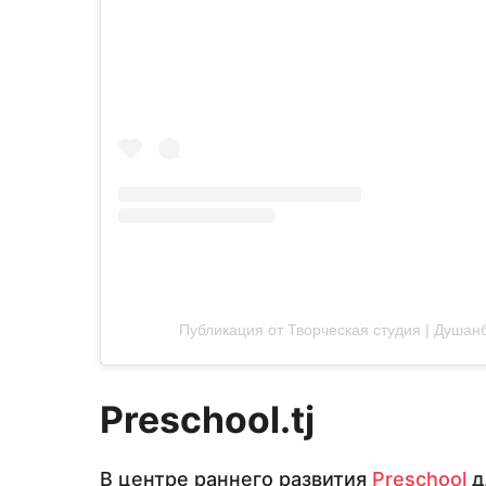
Публикация от Творческая студия | Душанб
Preschool
.
tj
В центре раннего развития
Preschool
д