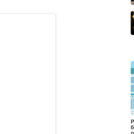
Р
б
о