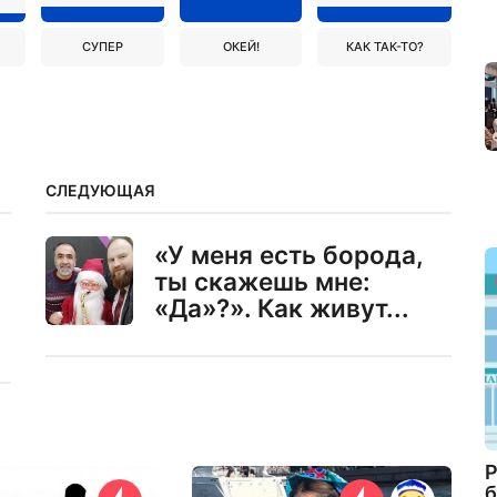
СУПЕР
ОКЕЙ!
КАК ТАК-ТО?
СЛЕДУЮЩАЯ
«У меня есть борода,
ты скажешь мне:
«Да»?». Как живут...
Р
б