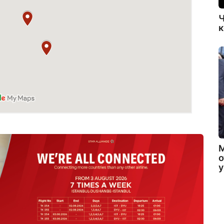
Ч
к
о