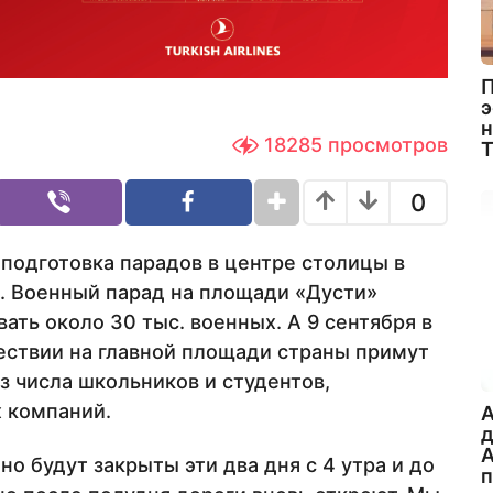
П
э
н
18285
просмотров
0
подготовка парадов в центре столицы в
. Военный парад на площади «Дусти»
вать около 30 тыс. военных. А 9 сентября в
ествии на главной площади страны примут
з числа школьников и студентов,
 компаний.
A
А
о будут закрыты эти два дня с 4 утра и до