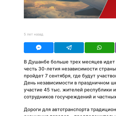
а
з
а
д
b
5 лет назад
5
y
л
Y
е
O
т
U
н
R
а
В Душанбе больше трех месяцев идет 
з
честь 30-летия независимости страны
а
д
пройдет 7 сентября, где будут участво
День независимости в праздничном ш
участие 45 тыс. жителей республики и
сотрудников госучреждений и частных
Дороги для автотранспорта традиционн