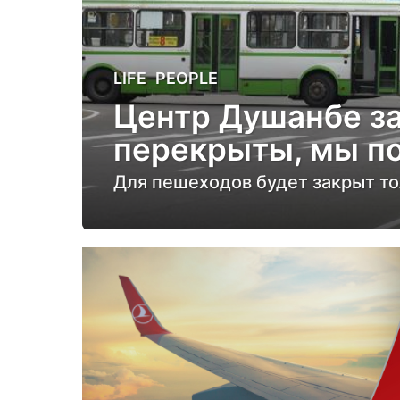
5
LIFE
,
PEOPLE
л
Центр Душанбе за
е
перекрыты, мы по
т
н
Для пешеходов будет закрыт то
а
з
а
д
5
л
е
т
н