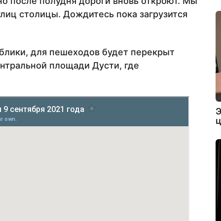
о после полудня дороги вновь откроют. Мы
улиц столицы. Дождитесь пока загрузится
блики, для пешеходов будет перекрыт
ентральной площади Дусти, где
Э
ц