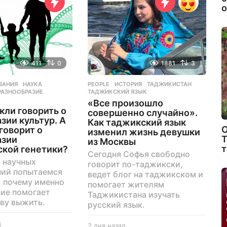
о
411
0
1881
3
ВАНИЯ
,
НАУКА
,
PEOPLE
ИСТОРИЯ
,
ТАДЖИКИСТАН
,
РАЗНООБРАЗИЕ
,
ТАДЖИКСКИЙ ЯЗЫК
«Все произошло
ли говорить о
совершенно случайно».
зии культур. А
Как таджикский язык
О
 говорит о
изменил жизнь девушки
Т
азии
из Москвы
т
ской генетики?
Сегодня Софья свободно
 научных
говорит по-таджикски,
ний попытаемся
ведет блог на таджикском и
, почему именно
помогает жителям
ие помогает
Таджикистана изучать
ву выжить.
русский язык.
д
1
2 дня назад
2