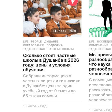
1447
0
LIFE
,
PEOPLE
ДУШАНБЕ
,
LIFE
ИССЛЕДО
ОБРАЗОВАНИЕ
,
ПОДБОРКА
,
ОБЪЯСНЕНИЕ
,
ТАДЖИКИСТАН
,
ЧАСТНЫЕ ШКОЛЫ
ТАДЖИКИСТАН
Мы привык
Сколько стоят частные
разнообра
школы в Душанбе в 2026
что наука
году: цены и условия
разнообр
обучения
человече
Собрали информацию о
С помощью
частных лицеях и гимназиях
исследова
в Душанбе: цены за один
рассказать
учебный год от 9 тысяч до
разнообраз
65 тысяч сомони.
человечест
13 часов назад
1
16 часов наза
3