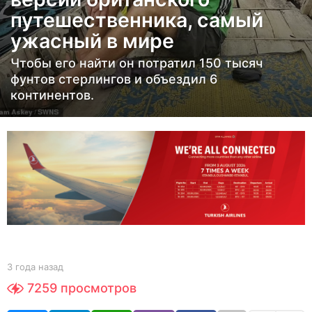
а
путешественника, самый
н
ужасный в мире
а
з
Чтобы его найти он потратил 150 тысяч
а
фунтов стерлингов и объездил 6
д
континентов.
3
г
о
д
а
н
а
з
а
b
3 года назад
3
y
г
д
7259
просмотров
Y
о
O
д