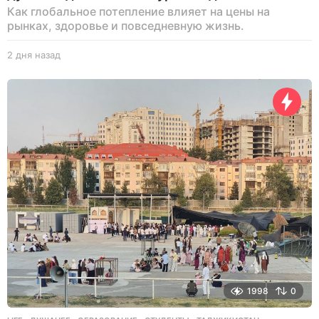
Как глобальное потепление влияет на цены на
рынках, здоровье и повседневную жизнь.
2 дня назад
2
д
н
я
н
а
з
а
д
1998
0