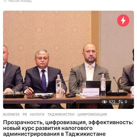
17 часов назад
1
7
ч
а
с
о
в
н
а
з
а
д
572
0
BUSINESS
,
PR
НАЛОГИ
,
ТАДЖИКИСТАН
,
ЦИФРОВИЗАЦИЯ
Прозрачность, цифровизация, эффективность:
новый курс развития налогового
администрирования в Таджикистане