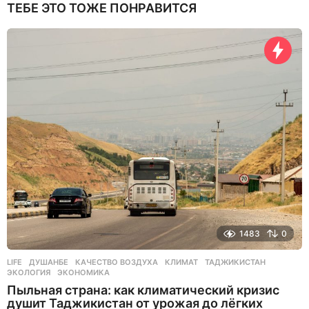
ТЕБЕ ЭТО ТОЖЕ ПОНРАВИТСЯ
1483
0
LIFE
ДУШАНБЕ
,
КАЧЕСТВО ВОЗДУХА
,
КЛИМАТ
,
ТАДЖИКИСТАН
,
ЭКОЛОГИЯ
,
ЭКОНОМИКА
Пыльная страна: как климатический кризис
душит Таджикистан от урожая до лёгких