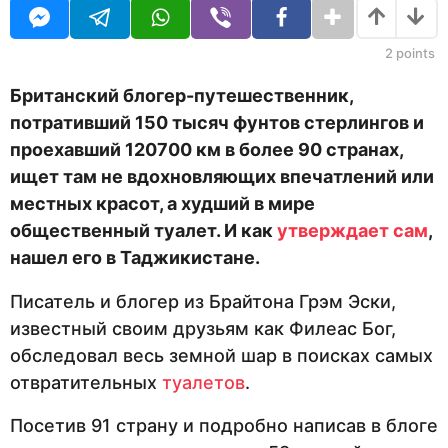
U
а
R
н
а
2
points
з
а
Британский блогер-путешественник,
д
потративший 150 тысяч фунтов стерлингов и
проехавший 120700 км в более 90 странах,
ищет там не вдохновляющих впечатлений или
местных красот, а худший в мире
общественный туалет. И как
утверждает сам
,
нашел его в Таджикистане.
Писатель и блогер из Брайтона Грэм Эски,
известный своим друзьям как Филеас Бог,
обследовал весь земной шар в поисках самых
отвратительных
туалетов
.
Посетив 91 страну и подробно написав в блоге