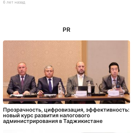
6 лет назад
6
л
е
т
н
PR
а
з
а
д
Прозрачность, цифровизация, эффективность:
новый курс развития налогового
администрирования в Таджикистане