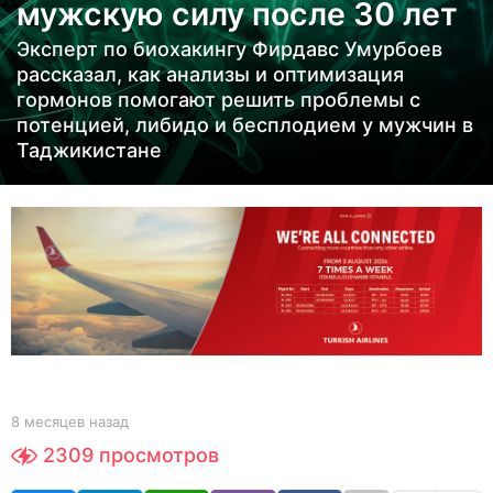
мужскую силу после 30 лет
е
в
Эксперт по биохакингу Фирдавс Умурбоев
н
рассказал, как анализы и оптимизация
а
гормонов помогают решить проблемы с
потенцией, либидо и бесплодием у мужчин в
з
Таджикистане
а
д
8
м
е
с
я
ц
е
b
8 месяцев назад
8
в
y
м
н
2309
просмотров
Y
е
а
O
с