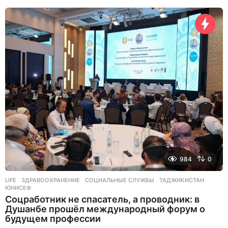
е
н
ь
н
а
з
а
д
984
0
LIFE
ЗДРАВООХРАНЕНИЕ
,
СОЦИАЛЬНЫЕ СЛУЖБЫ
,
ТАДЖИКИСТАН
,
ЮНИСЕФ
Соцработник не спасатель, а проводник: в
Душанбе прошёл международный форум о
будущем профессии