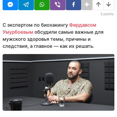
U
я
з
R
ц
а
е
2
points
в
д
н
С экспертом по биохакингу
Фирдавсом
а
Умурбоевым
обсудили самые важные для
з
а
мужского здоровья темы, причины и
д
следствия, а главное — как их решать.