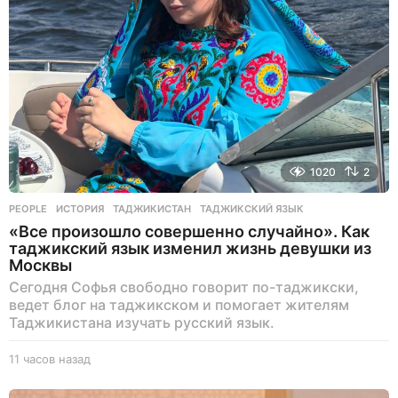
1020
2
PEOPLE
ИСТОРИЯ
,
ТАДЖИКИСТАН
,
ТАДЖИКСКИЙ ЯЗЫК
«Все произошло совершенно случайно». Как
таджикский язык изменил жизнь девушки из
Москвы
Сегодня Софья свободно говорит по-таджикски,
ведет блог на таджикском и помогает жителям
Таджикистана изучать русский язык.
11 часов назад
1
1
ч