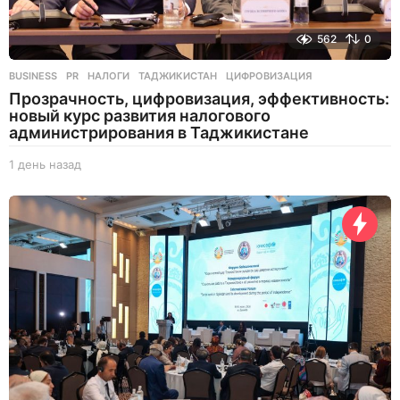
562
0
BUSINESS
,
PR
НАЛОГИ
,
ТАДЖИКИСТАН
,
ЦИФРОВИЗАЦИЯ
Прозрачность, цифровизация, эффективность:
новый курс развития налогового
администрирования в Таджикистане
1 день назад
1
д
е
н
ь
н
а
з
а
д