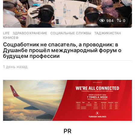
984
0
LIFE
ЗДРАВООХРАНЕНИЕ
,
СОЦИАЛЬНЫЕ СЛУЖБЫ
,
ТАДЖИКИСТАН
,
ЮНИСЕФ
Соцработник не спасатель, а проводник: в
Душанбе прошёл международный форум о
будущем профессии
1 день назад
1
д
е
н
ь
н
а
з
а
д
PR