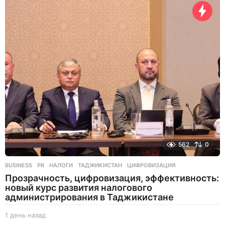
а
с
о
в
н
а
з
а
д
562
0
BUSINESS
,
PR
НАЛОГИ
,
ТАДЖИКИСТАН
,
ЦИФРОВИЗАЦИЯ
Прозрачность, цифровизация, эффективность:
новый курс развития налогового
администрирования в Таджикистане
1 день назад
1
д