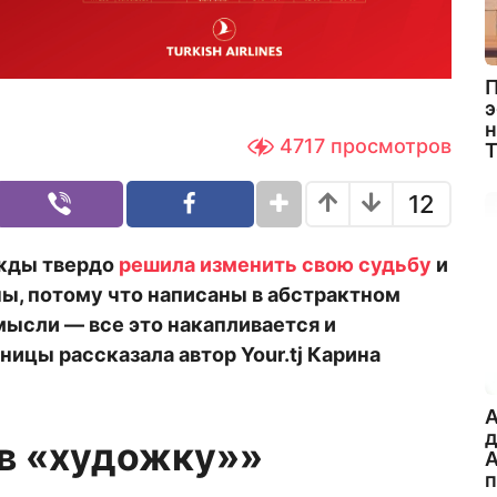
П
э
н
4717
просмотров
12
жды твердо
решила изменить свою судьбу
и
ны, потому что написаны в абстрактном
мысли — все это накапливается и
жницы рассказала автор
Your
.
tj
Карина
A
в «художку»»
А