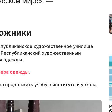
ческом мире», —
дожники
еспубликанское художественное училище
 Республиканский художественный
я одежды.
нера одежды
.
а продолжить учебу в институте и уехала
Р
б