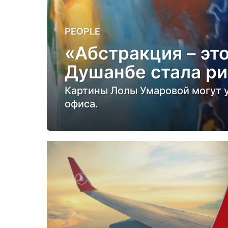
3
PEOPLE
г
«Абстракция – эт
о
Душанбе стала ри
д
а
Картины Лолы Умаровой могут у
н
офиса.
а
з
а
д
3
г
о
д
а