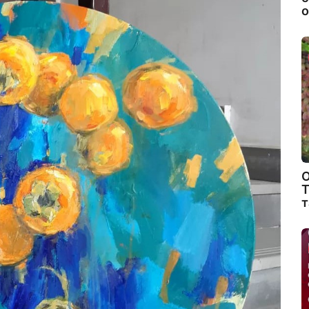
о
О
Т
т