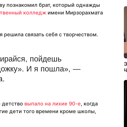
ву познакомил брат, который однажды
твенный колледж
имени Мирзорахмата
я решила связать себя с творчеством.
бирайся, пойдешь
Э
дожку». И я пошла», —
ц
а.
е детство
выпало на лихие 90-е
, когда
огие дети того времени кроме школы,