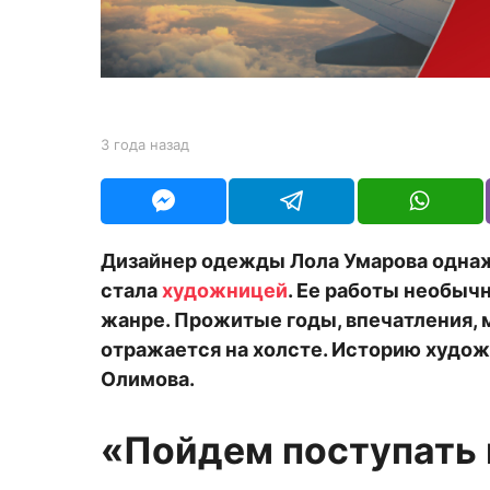
н
а
з
а
д
b
3 года назад
3
y
г
e
о
d
д
i
а
t
н
Дизайнер одежды Лола Умарова одна
o
а
r
стала
художницей
. Ее работы необыч
з
а
жанре. Прожитые годы, впечатления, 
д
отражается на холсте. Историю худо
Олимова.
«Пойдем поступать 