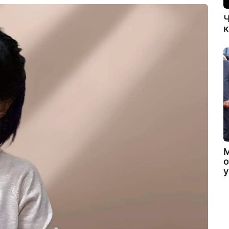
Ч
к
о